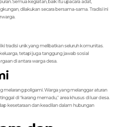
uran. Semua kegiatan, baik itu upacara adat,
ngkungan, dilakukan secara bersama-sama. Tradisi ini
rwarga.
n
i tradisi unik yang melibatkan seluruh komunitas.
eluarga, tetapi juga tanggung jawab sosial
rgaan di antara warga desa.
mi
ang melarang poligami. Warga yang melanggar aturan
tinggal di “karang memadu,” area khusus di luar desa.
dap kesetaraan dan keadilan dalam hubungan