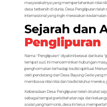
masyarakatnya yang mempertahankan nilai-nilai
desa terbersih di dunia, Desa Penglipuran tela
internasional yang ingin merasakan kedamaian 
Sejarah dan 
Penglipuran
Nama “Penglipuran” diyakini berasal dari kata “
tempat suci. Ini mencerminkan hubungan masy
penghormatan terhadap tradisi spiritual. Menuru
oleh pendatang dari Desa Bayung Gede yang m
membawa nilai-nilai dan tradisi leluhur mereka,
Keberadaan Desa Penglipuran telah dicatat seja
sebagai tempat peristirahatan raja dan keluarg
sosial yang harmonis, desa ini terus memper