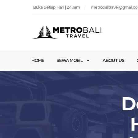
Buka Setiap Hari | 24 Jam
metrobalitravel@gmail.c
HOME
SEWA MOBIL
ABOUT US
D