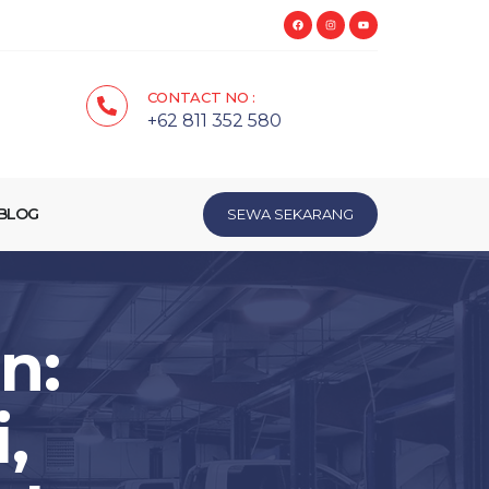
CONTACT NO :
+62 811 352 580
BLOG
SEWA SEKARANG
n:
,