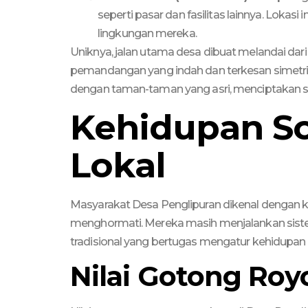
seperti pasar dan fasilitas lainnya. Lok
lingkungan mereka.
Uniknya, jalan utama desa dibuat melandai dar
pemandangan yang indah dan terkesan simetris. J
dengan taman-taman yang asri, menciptakan s
Kehidupan Sos
Lokal
Masyarakat Desa Penglipuran dikenal dengan k
menghormati. Mereka masih menjalankan sist
tradisional yang bertugas mengatur kehidupan
Nilai Gotong Ro