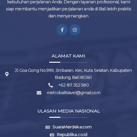
kebutuhan perjalanan Anda. Dengan layanan profesional, kami
siap membantu menjadikan perjalanan anda di Bali lebih praktis
dan menyenangkan.
ALAMAT KAMI
Jl. Goa Gong No.999, Jimbaran, Kec. Kuta Selatan, Kabupaten
Badung, Bali 80361
+62 811 352 580
metrobalitravel@gmail.com
ULASAN MEDIA NASIONAL
SuaraMerdeka.com
Republika.co.id