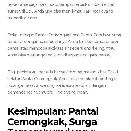
terkenal sebagai salah satu tempat terbaik untuk melihat
sunset di Bali. Anda juga bisa menikmati Tari Kecak yang
menarik di sana.
Dekat dengan Pantai Cemongkak, ada Pantai Pandawa yang
terkenal dengan pasir putihnya. Anda bisa bersantai di tepi
pantai atau mencoba aktivitas air seperti snorkeling. Atau,
Anda bisa menunggang kuda di sepanjang garis pantai.
Bagi pecinta kuliner, ada banyak tempat makan khas Bali di
sekitar Pantai Cemongkak. Anda bisa menikmati berbagai
hidangan lezat di warung, kafe, atau restoran dengan
pemandangan Samudra Hindia yang indah.
Kesimpulan: Pantai
Cemongkak, Surga