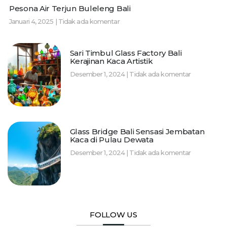
Pesona Air Terjun Buleleng Bali
Januari 4, 2025
Tidak ada komentar
Sari Timbul Glass Factory Bali
Kerajinan Kaca Artistik
Desember 1, 2024
Tidak ada komentar
Glass Bridge Bali Sensasi Jembatan
Kaca di Pulau Dewata
Desember 1, 2024
Tidak ada komentar
FOLLOW US