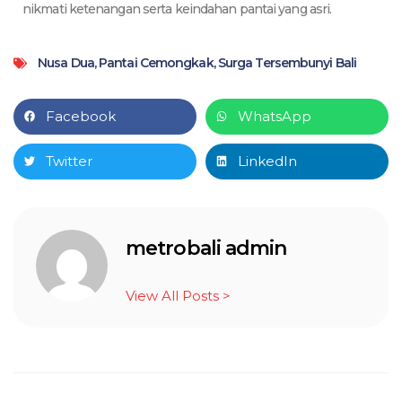
nikmati ketenangan serta keindahan pantai yang asri.
Nusa Dua
,
Pantai Cemongkak
,
Surga Tersembunyi Bali
Facebook
WhatsApp
Twitter
LinkedIn
metrobali admin
View All Posts >