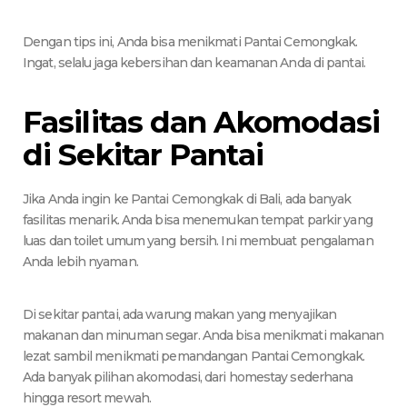
Dengan tips ini, Anda bisa menikmati Pantai Cemongkak.
Ingat, selalu jaga kebersihan dan keamanan Anda di pantai.
Fasilitas dan Akomodasi
di Sekitar Pantai
Jika Anda ingin ke Pantai Cemongkak di Bali, ada banyak
fasilitas menarik. Anda bisa menemukan tempat parkir yang
luas dan toilet umum yang bersih. Ini membuat pengalaman
Anda lebih nyaman.
Di sekitar pantai, ada warung makan yang menyajikan
makanan dan minuman segar. Anda bisa menikmati makanan
lezat sambil menikmati pemandangan Pantai Cemongkak.
Ada banyak pilihan akomodasi, dari homestay sederhana
hingga resort mewah.