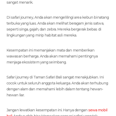
sangat menarik.
Di safari journey, Anda akan mengelilingi area kebun binatang
terbuka yang luas. Anda akan melihat beragam jenis satwa,
seperti singa, gajah, dan zebra. Mereka bergerak bebas di
lingkungan yang mirip habitat asli mereka.
Kesempatan ini memanjakan mata dan memberikan
wawasan berharga. Anda akan memahami pentingnya
menjaga ekosistem yang seimbang.
Safari journey di Taman Safari Bali sangat menakjubkan. Ini
cocok untuk seluruh anggota keluarga. Anda akan terhubung
dengan alam dan memahami lebih dalam tentang hewan-
hewan liar.
Jangan lewatkan kesempatan ini. Hanya dengan
sewa mobil
bali
Anda sudah bisa Merasakan sensasi safari yang tak