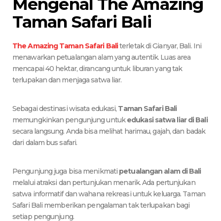
Mengenal The Amazing
Taman Safari Bali
The Amazing Taman Safari Bali
terletak di Gianyar, Bali. Ini
menawarkan petualangan alam yang autentik. Luas area
mencapai 40 hektar, dirancang untuk liburan yang tak
terlupakan dan menjaga satwa liar.
Sebagai destinasi wisata edukasi,
Taman Safari Bali
memungkinkan pengunjung untuk
edukasi satwa liar di Bali
secara langsung. Anda bisa melihat harimau, gajah, dan badak
dari dalam bus safari.
Pengunjung juga bisa menikmati
petualangan alam di Bali
melalui atraksi dan pertunjukan menarik. Ada pertunjukan
satwa informatif dan wahana rekreasi untuk keluarga. Taman
Safari Bali memberikan pengalaman tak terlupakan bagi
setiap pengunjung.