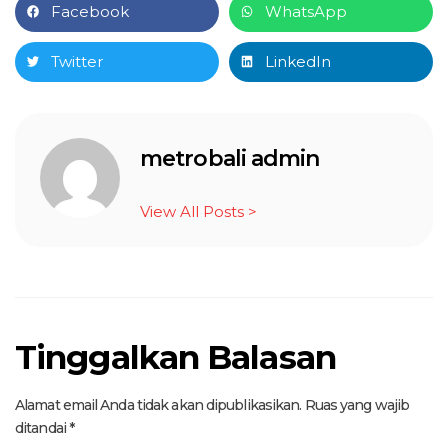
Facebook
WhatsApp
Twitter
LinkedIn
metrobali admin
View All Posts >
Tinggalkan Balasan
Alamat email Anda tidak akan dipublikasikan.
Ruas yang wajib
ditandai
*