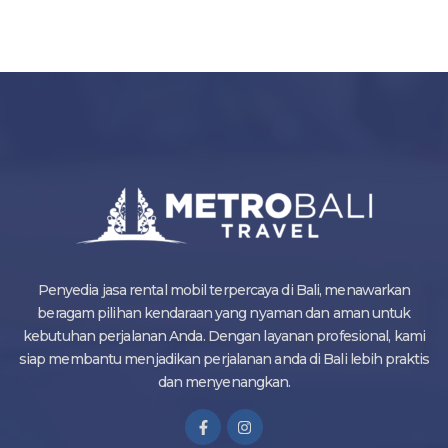
Penyedia jasa rental mobil terpercaya di Bali, menawarkan
beragam pilihan kendaraan yang nyaman dan aman untuk
kebutuhan perjalanan Anda. Dengan layanan profesional, kami
siap membantu menjadikan perjalanan anda di Bali lebih praktis
dan menyenangkan.